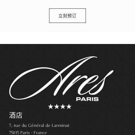
立刻预订
酒店
7, rue du Général de Larminat
75015 Paris - France