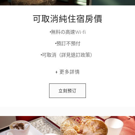
可取消純住宿房價
無料の高速Wi-fi
預訂不預付
可取消（詳見退訂政策）
更多詳情
立刻预订