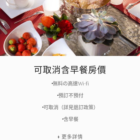
可取消含早餐房價
無料の高速Wi-fi
預訂不預付
可取消（詳見退訂政策）
含早餐
更多詳情