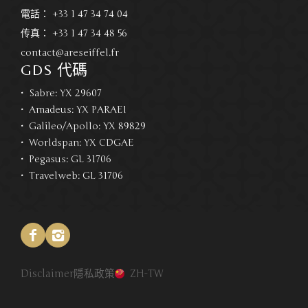
電話：
+33 1 47 34 74 04
传真：
+33 1 47 34 48 56
contact@areseiffel.fr
GDS 代碼
Sabre: YX 29607
Amadeus: YX PARAEI
Galileo/Apollo: YX 89829
Worldspan: YX CDGAE
Pegasus: GL 31706
Travelweb: GL 31706
Facebook
Instagram
Disclaimer
隱私政策
ZH-TW