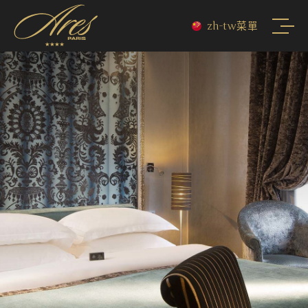
zh-tw
菜單