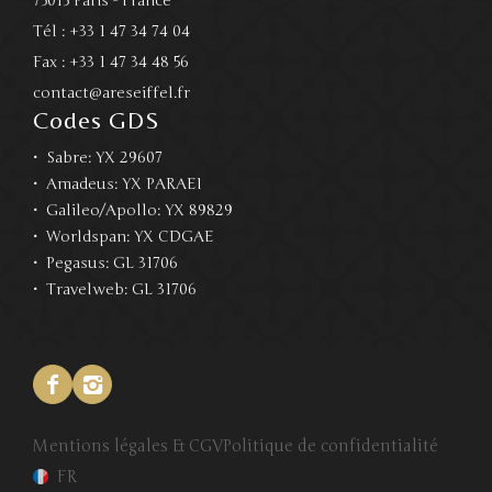
75015 Paris - France
Tél :
+33 1 47 34 74 04
Fax :
+33 1 47 34 48 56
contact@areseiffel.fr
Codes GDS
Sabre: YX 29607
Amadeus: YX PARAEI
Galileo/Apollo: YX 89829
Worldspan: YX CDGAE
Pegasus: GL 31706
Travelweb: GL 31706
Facebook
Instagram
Mentions légales & CGV
Politique de confidentialité
FR