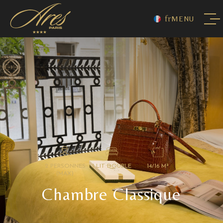
fr
MENU
2 PERSONNES
1 LIT DOUBLE
14/16 M²
(MAX)
Chambre Classique